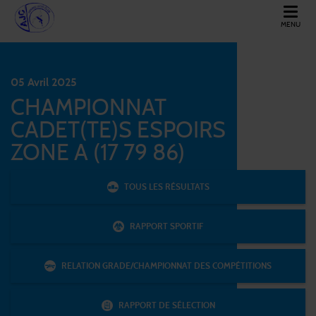
MENU
AIFFRES JUDO CLUB
05
Avril
2025
CHAMPIONNAT
CADET(TE)S ESPOIRS
ZONE A (17 79 86)
TOUS LES RÉSULTATS
RAPPORT SPORTIF
RELATION GRADE/CHAMPIONNAT DES COMPÉTITIONS
RAPPORT DE SÉLECTION