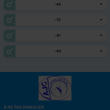
-66
-73
-81
-90
À NE PAS MANQUER