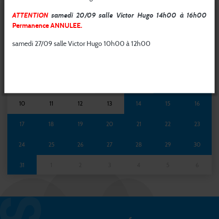
ATTENTION
samedi 20/09 salle Victor Hugo 14h00 à 16h00
Permanence ANNULEE.
L
M
M
J
V
S
D
samedi 27/09 salle Victor Hugo 10h00 à 12h00
27
28
29
30
31
1
2
1
1
3
4
5
6
7
8
9
1
1
1
10
11
12
13
14
15
16
1
1
1
1
1
1
1
17
18
19
20
21
22
23
2
2
2
1
2
2
2
24
25
26
27
28
29
30
2
31
1
2
3
4
5
6